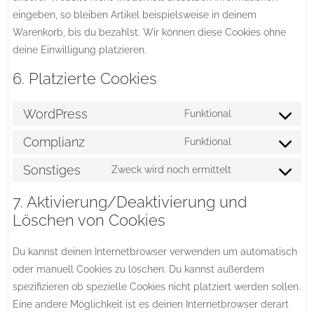
eingeben, so bleiben Artikel beispielsweise in deinem
Warenkorb, bis du bezahlst. Wir können diese Cookies ohne
deine Einwilligung platzieren.
6. Platzierte Cookies
WordPress
Funktional
Consent
to
Complianz
Funktional
Consent
service
to
Sonstiges
Zweck wird noch ermittelt
wordpress
Consent
service
to
7. Aktivierung/Deaktivierung und
complianz
service
Löschen von Cookies
sonstiges
Du kannst deinen Internetbrowser verwenden um automatisch
oder manuell Cookies zu löschen. Du kannst außerdem
spezifizieren ob spezielle Cookies nicht platziert werden sollen.
Eine andere Möglichkeit ist es deinen Internetbrowser derart