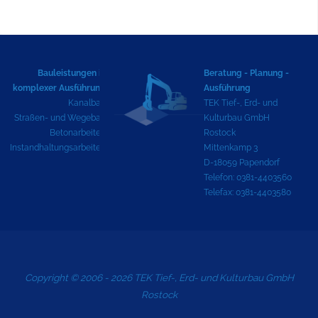
Bauleistungen in
Beratung - Planung -
komplexer Ausführung
Ausführung
Kanalbau
TEK Tief-, Erd- und
Straßen- und Wegebau
Kulturbau GmbH
Betonarbeiten
Rostock
Instandhaltungsarbeiten
Mittenkamp 3
D-18059 Papendorf
Telefon: 0381-4403560
Telefax: 0381-4403580
Copyright © 2006 - 2026 TEK Tief-, Erd- und Kulturbau GmbH
Rostock