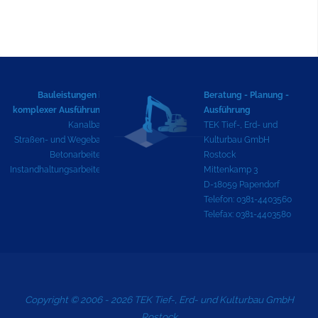
Bauleistungen in
Beratung - Planung -
komplexer Ausführung
Ausführung
Kanalbau
TEK Tief-, Erd- und
Straßen- und Wegebau
Kulturbau GmbH
Betonarbeiten
Rostock
Instandhaltungsarbeiten
Mittenkamp 3
D-18059 Papendorf
Telefon: 0381-4403560
Telefax: 0381-4403580
Copyright © 2006 - 2026 TEK Tief-, Erd- und Kulturbau GmbH
Rostock