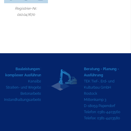
Registrier-Nr.:
010.047670
Bauleistungen in
Beratung - Planung -
komplexer Ausführung
Ausführung
Kanalbau
TEK Tief-, Erd- und
Straßen- und Wegebau
Kulturbau GmbH
Betonarbeiten
Rostock
Instandhaltungsarbeiten
Mittenkamp 3
D-18059 Papendorf
Telefon: 0381-4403560
Telefax: 0381-4403580