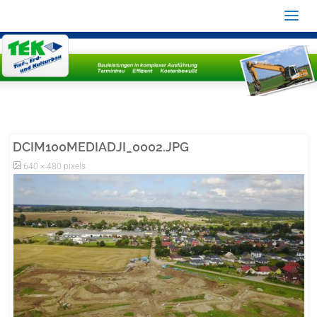
DCIM100MEDIADJI_0002.JPG
Full
640 × 480
pixels
size