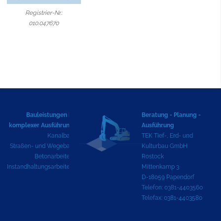
Registrier-Nr.:
010.047670
Bauleistungen in
Beratung - Planung -
komplexer Ausführung
Ausführung
Kanalbau
TEK Tief-, Erd- und
Straßen- und Wegebau
Kulturbau GmbH
Betonarbeiten
Rostock
Instandhaltungsarbeiten
Mittenkamp 3
D-18059 Papendorf
Telefon: 0381-4403560
Telefax: 0381-4403580