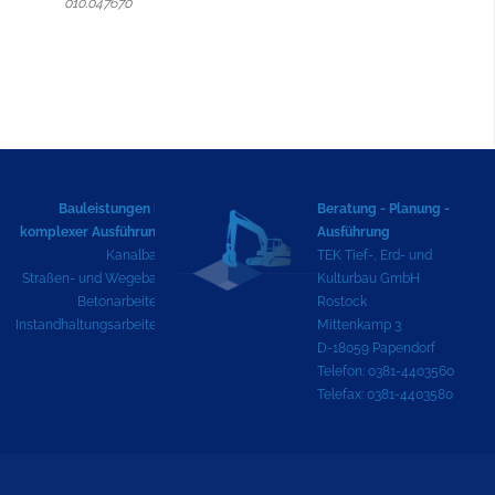
010.047670
Bauleistungen in
Beratung - Planung -
komplexer Ausführung
Ausführung
Kanalbau
TEK Tief-, Erd- und
Straßen- und Wegebau
Kulturbau GmbH
Betonarbeiten
Rostock
Instandhaltungsarbeiten
Mittenkamp 3
D-18059 Papendorf
Telefon: 0381-4403560
Telefax: 0381-4403580