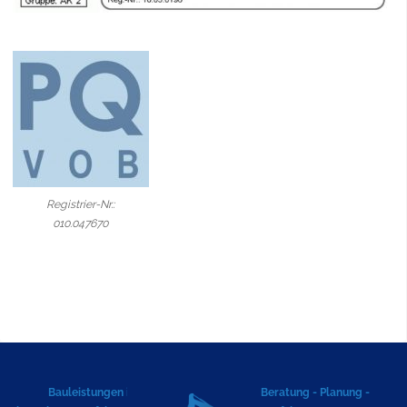
Registrier-Nr.:
010.047670
Bauleistungen in
Beratung - Planung -