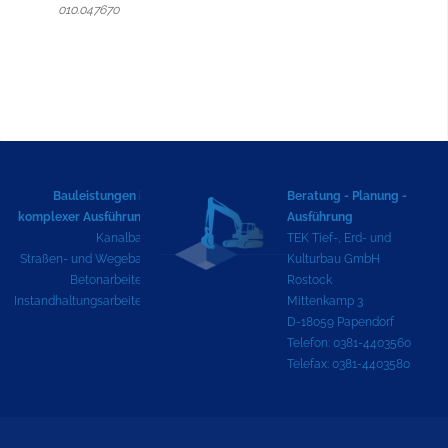
010.047670
Bauleistungen in
Beratung - Planung -
komplexer Ausführung
Ausführung
Kanalbau
TEK Tief-, Erd- und
Straßen- und Wegebau
Kulturbau GmbH
Betonarbeiten
Rostock
Instandhaltungsarbeiten
Mittenkamp 3
D-18059 Papendorf
Telefon: 0381-4403560
Telefax: 0381-4403580