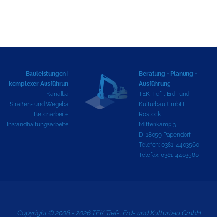
Bauleistungen in
Beratung - Planung -
komplexer Ausführung
Ausführung
Kanalbau
TEK Tief-, Erd- und
Straßen- und Wegebau
Kulturbau GmbH
Betonarbeiten
Rostock
Instandhaltungsarbeiten
Mittenkamp 3
D-18059 Papendorf
Telefon: 0381-4403560
Telefax: 0381-4403580
Copyright © 2006 - 2026 TEK Tief-, Erd- und Kulturbau GmbH