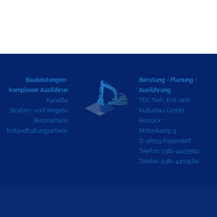
Bauleistungen in
Beratung - Planung -
komplexer Ausführung
Ausführung
Kanalbau
TEK Tief-, Erd- und
Straßen- und Wegebau
Kulturbau GmbH
Betonarbeiten
Rostock
Instandhaltungsarbeiten
Mittenkamp 3
D-18059 Papendorf
Telefon: 0381-4403560
Telefax: 0381-4403580