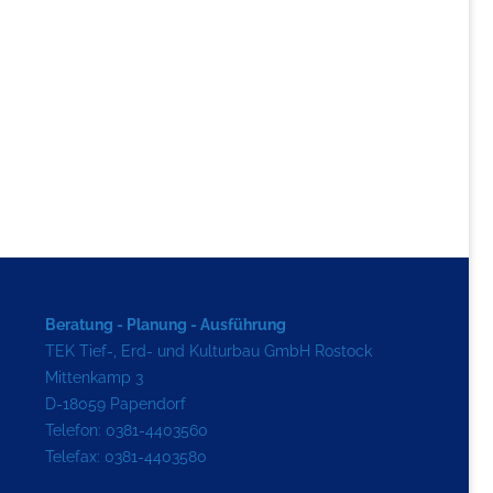
Beratung - Planung - Ausführung
TEK Tief-, Erd- und Kulturbau GmbH Rostock
Mittenkamp 3
D-18059 Papendorf
Telefon: 0381-4403560
Telefax: 0381-4403580